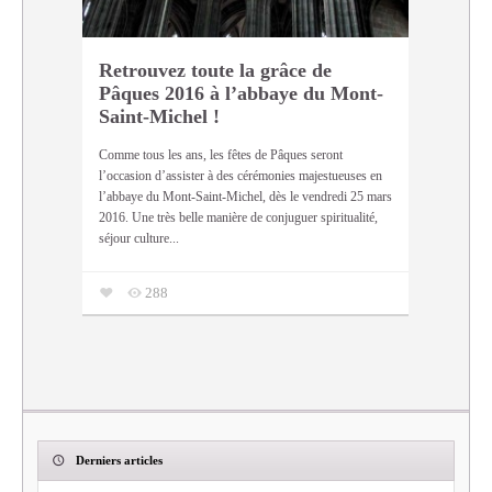
Retrouvez toute la grâce de
Pâques 2016 à l’abbaye du Mont-
Saint-Michel !
Comme tous les ans, les fêtes de Pâques seront
l’occasion d’assister à des cérémonies majestueuses en
l’abbaye du Mont-Saint-Michel, dès le vendredi 25 mars
2016. Une très belle manière de conjuguer spiritualité,
séjour culture...
288
Derniers articles