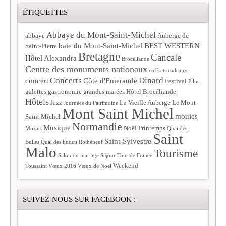
ÉTIQUETTES
Abbaye du Mont-Saint-Michel
abbaye
Auberge de
baie du Mont-Saint-Michel
BEST WESTERN
Saint-Pierre
Bretagne
Cancale
Hôtel Alexandra
Brocéliande
Centre des monuments nationaux
coffrets cadeaux
Concerts
Dinard
concert
Côte d'Emeraude
Festival
Film
galettes
gastronomie
grandes marées
Hôtel Brocéliande
Hôtels
Jazz
La Vieille Auberge
Le Mont
Journées du Patrimoine
Mont Saint Michel
moules
Saint Michel
Normandie
Musique
Noël
Printemps
Mozart
Quai des
Saint
Saint-Sylvestre
Bulles
Quai des Futurs
Rothéneuf
Malo
Tourisme
Salon du mariage
Séjour
Tour de France
Weekend
Toussaint
Vœux 2016
Vœux de Noel
SUIVEZ-NOUS SUR FACEBOOK :