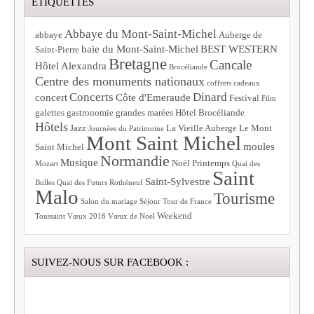
ÉTIQUETTES
Abbaye du Mont-Saint-Michel
abbaye
Auberge de
baie du Mont-Saint-Michel
BEST WESTERN
Saint-Pierre
Bretagne
Cancale
Hôtel Alexandra
Brocéliande
Centre des monuments nationaux
coffrets cadeaux
Concerts
Dinard
concert
Côte d'Emeraude
Festival
Film
galettes
gastronomie
grandes marées
Hôtel Brocéliande
Hôtels
Jazz
La Vieille Auberge
Le Mont
Journées du Patrimoine
Mont Saint Michel
moules
Saint Michel
Normandie
Musique
Noël
Printemps
Mozart
Quai des
Saint
Saint-Sylvestre
Bulles
Quai des Futurs
Rothéneuf
Malo
Tourisme
Salon du mariage
Séjour
Tour de France
Weekend
Toussaint
Vœux 2016
Vœux de Noel
SUIVEZ-NOUS SUR FACEBOOK :