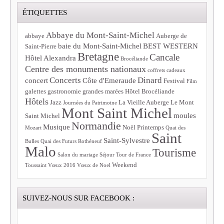
ÉTIQUETTES
Abbaye du Mont-Saint-Michel
abbaye
Auberge de
baie du Mont-Saint-Michel
BEST WESTERN
Saint-Pierre
Bretagne
Cancale
Hôtel Alexandra
Brocéliande
Centre des monuments nationaux
coffrets cadeaux
Concerts
Dinard
concert
Côte d'Emeraude
Festival
Film
galettes
gastronomie
grandes marées
Hôtel Brocéliande
Hôtels
Jazz
La Vieille Auberge
Le Mont
Journées du Patrimoine
Mont Saint Michel
moules
Saint Michel
Normandie
Musique
Noël
Printemps
Mozart
Quai des
Saint
Saint-Sylvestre
Bulles
Quai des Futurs
Rothéneuf
Malo
Tourisme
Salon du mariage
Séjour
Tour de France
Weekend
Toussaint
Vœux 2016
Vœux de Noel
SUIVEZ-NOUS SUR FACEBOOK :