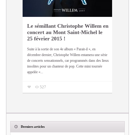
Le sémillant Christophe Willem en
concert au Mont Saint-Michel le
25 février 2015 !
Suite à la sortie de son 4e album « Parait-il », en
décembre dernier, Christophe Willem entamera une série
de concerts sensationnels, car programmés dans des lieux
insolites pour un chanteur de pop. Cette mini tournée
appelée «...
527
Derniers articles