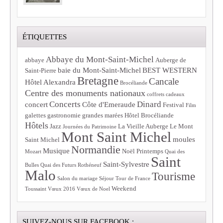
ÉTIQUETTES
Abbaye du Mont-Saint-Michel
abbaye
Auberge de
baie du Mont-Saint-Michel
BEST WESTERN
Saint-Pierre
Bretagne
Cancale
Hôtel Alexandra
Brocéliande
Centre des monuments nationaux
coffrets cadeaux
Concerts
Dinard
concert
Côte d'Emeraude
Festival
Film
galettes
gastronomie
grandes marées
Hôtel Brocéliande
Hôtels
Jazz
La Vieille Auberge
Le Mont
Journées du Patrimoine
Mont Saint Michel
moules
Saint Michel
Normandie
Musique
Noël
Printemps
Mozart
Quai des
Saint
Saint-Sylvestre
Bulles
Quai des Futurs
Rothéneuf
Malo
Tourisme
Salon du mariage
Séjour
Tour de France
Weekend
Toussaint
Vœux 2016
Vœux de Noel
SUIVEZ-NOUS SUR FACEBOOK :