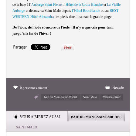
de la baie à l’
Auberge Saint-Pierre
, l’
Hôtel de la Croix Blanche
et
La Vieille
Auberge
et découvrez Saint-Malo depuis
l’Hôtel Brocéliande
ou au
BEST
WESTERN Hôtel Alexandra
, les pieds dans l’eau sur la grande plage.
De l’iode, de l’iode et encore de l’iode ! Il n’y a que cela pour tenir
jusqu’à la fin de l’hiver !
Agenda
0 personnes aiment
baie du Mont-Saint-Michel
Saint Malo
Vacances hiver
VOUS AIMEREZ AUSSI
BAIE DU MONT-SAINT-MICHEL
SAINT MALO