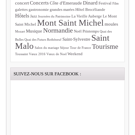
Concerts
Dinard
concert
Côte d'Emeraude
Festival
Film
galettes
gastronomie
grandes marées
Hôtel Brocéliande
Hôtels
Jazz
La Vieille Auberge
Le Mont
Journées du Patrimoine
Mont Saint Michel
moules
Saint Michel
Normandie
Musique
Noël
Printemps
Mozart
Quai des
Saint
Saint-Sylvestre
Bulles
Quai des Futurs
Rothéneuf
Malo
Tourisme
Salon du mariage
Séjour
Tour de France
Weekend
Toussaint
Vœux 2016
Vœux de Noel
SUIVEZ-NOUS SUR FACEBOOK :