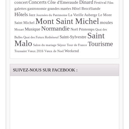
Concerts
Dinard
concert
Côte d'Emeraude
Festival
Film
galettes
gastronomie
grandes marées
Hôtel Brocéliande
Hôtels
Jazz
La Vieille Auberge
Le Mont
Journées du Patrimoine
Mont Saint Michel
moules
Saint Michel
Normandie
Musique
Noël
Printemps
Mozart
Quai des
Saint
Saint-Sylvestre
Bulles
Quai des Futurs
Rothéneuf
Malo
Tourisme
Salon du mariage
Séjour
Tour de France
Weekend
Toussaint
Vœux 2016
Vœux de Noel
SUIVEZ-NOUS SUR FACEBOOK :